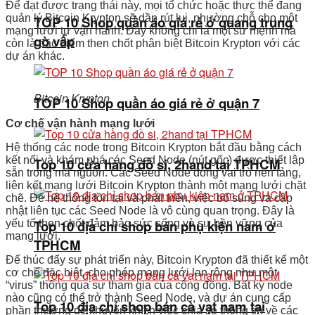
Để đạt được trạng thái này, mọi tổ chức hoặc thực thể đang
quản lý Bitcoin Krypton sẽ dần rút lui, nhường chỗ cho một
TOP 10 Shop quần áo giá rẻ ở quang trung
mạng lưới tự vận hành. Đây không chỉ là một sứ mệnh mà
gò vấp
còn là đặc điểm then chốt phân biệt Bitcoin Krypton với các
dự án khác.
Bitcoin Krypton
TOP 10 Shop quần áo giá rẻ ở quận 7
Cơ chế vận hành mạng lưới
Hệ thống các node trong Bitcoin Krypton bắt đầu bằng cách
kết nối và khám phá các Seed Node (nút gốc) được thiết lập
Top 10 cửa hàng đồ si, 2hand tại TPHCM
sẵn trong mã nguồn. Các Seed Node đóng vai trò nền tảng,
liên kết mạng lưới Bitcoin Krypton thành một mạng lưới chặt
chẽ. Để hệ thống tồn tại và phát triển, việc bổ sung và cập
nhật liên tục các Seed Node là vô cùng quan trọng. Đây là
Top 10 địa chỉ shop bán phụ kiện nam ở
yếu tố then chốt đảm bảo sức sống và sự bền vững của
mạng lưới.
TPHCM
Để thúc đẩy sự phát triển này, Bitcoin Krypton đã thiết kế một
cơ chế đặc biệt, cho phép mạng lưới lan rộng như một
“virus” thông qua sự tham gia của cộng đồng. Bất kỳ node
nào cũng có thể trở thành Seed Node, và dự án cung cấp
Top 10 địa chỉ shop bán cà vạt nam tại
phần thưởng để khuyến khích việc chia sẻ thông tin về các