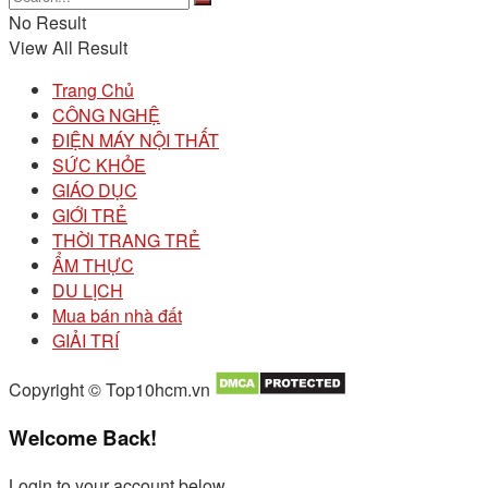
No Result
View All Result
Trang Chủ
CÔNG NGHỆ
ĐIỆN MÁY NỘI THẤT
SỨC KHỎE
GIÁO DỤC
GIỚI TRẺ
THỜI TRANG TRẺ
ẨM THỰC
DU LỊCH
Mua bán nhà đất
GIẢI TRÍ
Copyright © Top10hcm.vn
Welcome Back!
Login to your account below