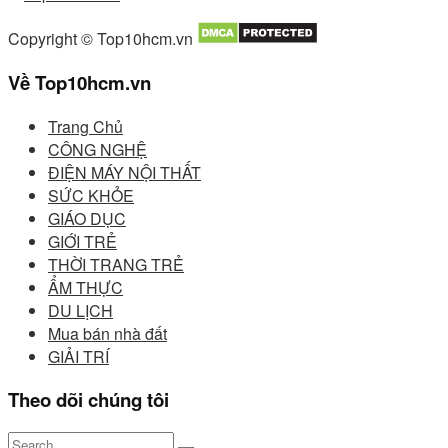
Copyright © Top10hcm.vn
Về Top10hcm.vn
Trang Chủ
CÔNG NGHỆ
ĐIỆN MÁY NỘI THẤT
SỨC KHỎE
GIÁO DỤC
GIỚI TRẺ
THỜI TRANG TRẺ
ẨM THỰC
DU LỊCH
Mua bán nhà đất
GIẢI TRÍ
Theo dõi chúng tôi