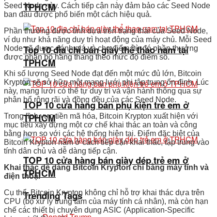
TPHCM
Seed Node này. Cách tiếp cận này đảm bảo các Seed Node
ban đầu được phổ biến một cách hiệu quả.
Phần thưởng được tính dựa trên trạng thái của Seed Node,
ví dụ như khả năng duy trì hoạt động của máy chủ. Mỗi Seed
Top 10 địa chỉ bán giày thể thao nam tại
Node sẽ được đánh giá và cho điểm, từ đó phần thưởng
được phân bổ hàng tháng theo mức độ điểm số.
TPHCM
Khi số lượng Seed Node đạt đến một mức đủ lớn, Bitcoin
Krypton sẽ sở hữu một mạng lưới phi tập trung ổn định. Lúc
này, mạng lưới có thể tự duy trì và vận hành thông qua sự
phân bổ rộng rãi và đồng đều của các Seed Node.
TOP 10 cửa hàng bán phụ kiện trẻ em ở
TPHCM
Trong lĩnh vực tiền mã hóa, Bitcoin Krypton xuất hiện với
mục tiêu xây dựng một cơ chế khai thác an toàn và công
bằng hơn so với các hệ thống hiện tại. Điểm đặc biệt của
Bitcoin Krypton nằm ở cách tiếp cận khai thác, tập trung vào
tính dân chủ và dễ dàng tiếp cận.
TOP 10 cửa hàng bán giày dép trẻ em ở
Khai thác dễ dàng Bitcoin Krypton chỉ bằng máy tính và
TPHCM
điện thoại
Cụ thể, Bitcoin Krypton không chỉ hỗ trợ khai thác dựa trên
Trending Tags
CPU (bộ xử lý trung tâm của máy tính cá nhân), mà còn hạn
chế các thiết bị chuyên dụng ASIC (Application-Specific
Donald Trump