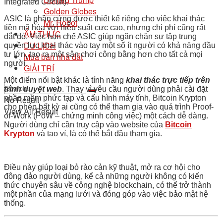
Integrated Circuit).
Golden Globes
ASIC là phần cứng được thiết kế riêng cho việc khai thác
Mr. Robot
tiền mã hóa với hiệu suất cực cao, nhưng chi phí cũng rất
ẨM THỰC
đắt đỏ. Việc hạn chế ASIC giúp ngăn chặn sự tập trung
DU LỊCH
quyền lực khai thác vào tay một số ít người có khả năng đầu
tư lớn, tạo ra một sân chơi công bằng hơn cho tất cả mọi
Mua bán nhà đất
người.
GIẢI TRÍ
Một điểm nổi bật khác là tính năng
khai thác trực tiếp trên
trình duyệt web
. Thay vì yêu cầu người dùng phải cài đặt
phần mềm phức tạp và cấu hình máy tính, Bitcoin Krypton
No Result
cho phép bất kỳ ai cũng có thể tham gia vào quá trình Proof-
View All Result
of-Work (PoW – chứng minh công việc) một cách dễ dàng.
Người dùng chỉ cần truy cập vào website của
Bitcoin
Krypton
và tạo ví, là có thể bắt đầu tham gia.
Điều này giúp loại bỏ rào cản kỹ thuật, mở ra cơ hội cho
đông đảo người dùng, kể cả những người không có kiến
thức chuyên sâu về công nghệ blockchain, có thể trở thành
một phần của mạng lưới và đóng góp vào việc bảo mật hệ
thống.