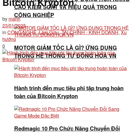
Bitcoin Krypton
CAO KIỂM SOÁT VÀ HIỆU QUẢ TRONG
CÔNG NGHIỆP
by
manh
23/01/2025
in
CÔNG NGHỆ
,
Làm Giàu
,
TÀI CHÍNH - KINH DOANH
,
Xu
hướng
0
MOTOR GIẢM TỐC LÀ GÌ? ỨNG DỤNG
TRONG HỆ THỐNG TỰ ĐỘNG HOÁ VN
Hành trình đến mục tiêu phi tập trung hoàn
toàn của Bitcoin Krypton
Redmagic 10 Pro Chức Năng Chuyển Đổi