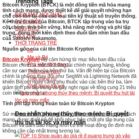
Trending Tags
Bitcoin Krypton (BTCK) là một đồng tiền mã hóa mang
tính cách mạng, được thiết kế để giải quyết những hạn
ĐIỆN MÁY NỘI THẤT
chế còn tồn tại của các loại tiền kỹ thuật số truyền thống.
SỨC KHỎE
Kế thừa di sản của Bitcoin, BTCK tập trung vào ba trụ
cột chính: tính bền vững, khả năng mở rộng và phi tập
GIÁO DỤC
trung, đồng thời kiên định theo đuổi tầm nhìn ban đầu
GIỚI TRẺ
của Satoshi Nakamoto.
THỜI TRANG TRẺ
N
guồn gốc của cái tên
Bitcoin Krypton
All
Mẹ và Bé
Bitcoin Krypton
lấy cảm hứng từ mục tiêu ban đầu của
Phụ kiện thời trang
Bitcoin chính là một hệ thống tài chính ngang hàng, không
Thời trang nam
cần sự can thiệp của bên thứ ba. Vấn đề hiện tại của Bitcoin
chính là những thay đổi như SegWit và Lightning Network đã
Thời trang nữ
khiến Bitcoin ngày càng phụ thuộc vào các bên thứ ba, làm
Thời trang trẻ em
giảm tính phi tập trung và gây nghi ngại về tổng cung 21 triệu
coin trong tương lai.
Tính phi tập trung hoàn toàn từ Bitcoin Krypton
Đeo nhẫn phong thủy theo mệnh: Bí quyết
Sứ mệnh của BTCK là một đồng tiền mã hóa mang tính cách
mạng, được thiết kế để khôi phục bản chất phi tập trung của
thu hút tài lộc và may mắn
Bitcoin và đảm bảo mạng lưới có thể hoạt động ổn định mà
không cần cập nhật trong tương lai.