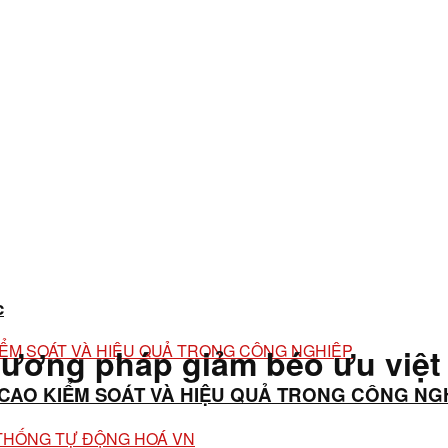
c
ương pháp giảm béo ưu việt 
 CAO KIỂM SOÁT VÀ HIỆU QUẢ TRONG CÔNG NG