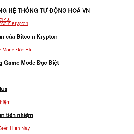
NG HỆ THỐNG TỰ ĐỘNG HOÁ VN
àn của Bitcoin Krypton
g Game Mode Đặc Biệt
lus
ản tiền nhiệm