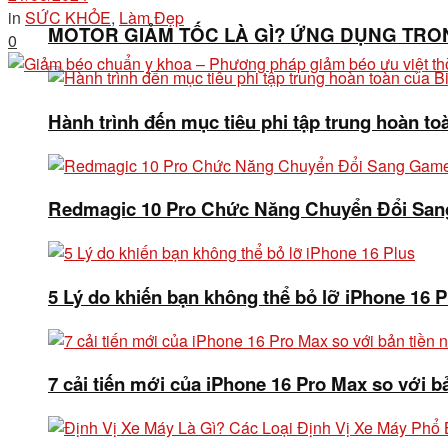
in
SỨC KHỎE
,
Làm Đẹp
MOTOR GIẢM TỐC LÀ GÌ? ỨNG DỤNG TRO
0
Hành trình đến mục tiêu phi tập trung hoàn to
Redmagic 10 Pro Chức Năng Chuyển Đổi San
5 Lý do khiến bạn không thể bỏ lỡ iPhone 16 P
7 cải tiến mới của iPhone 16 Pro Max so với b