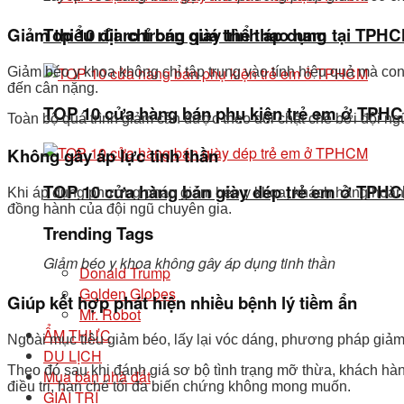
Top 10 địa chỉ bán giày thể thao nam tại TPH
Giảm thiểu rủi ro trong quá trình áp dụng
Giảm béo y khoa không chỉ tập trung vào tính hiệu quả mà con
đến cân nặng.
TOP 10 cửa hàng bán phụ kiện trẻ em ở TPH
Toàn bộ quá trình giảm cân được theo dõi chặt chẽ bởi đội ng
Không gây áp lực tinh thần
TOP 10 cửa hàng bán giày dép trẻ em ở TPH
Khi áp dụng phương pháp giảm béo y khoa, khách hàng hoàn toà
đồng hành của đội ngũ chuyên gia.
Trending Tags
Giảm béo y khoa không gây áp dụng tinh thần
Donald Trump
Golden Globes
Giúp kết hợp phát hiện nhiều bệnh lý tiềm ẩn
Mr. Robot
ẨM THỰC
Ngoài mục tiêu giảm béo, lấy lại vóc dáng, phương pháp giảm 
DU LỊCH
Theo đó sau khi đánh giá sơ bộ tình trạng mỡ thừa, khách hàn
Mua bán nhà đất
điều trị, hạn chế tối đa biến chứng không mong muốn.
GIẢI TRÍ