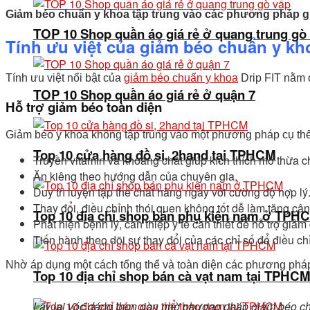
Giảm béo chuẩn y khoa tập trung vào các phương pháp gi
TOP 10 Shop quần áo giá rẻ ở quang trung gò
Tính ưu việt của giảm béo chuẩn y kh
Tính ưu việt nổi bật của
giảm béo chuẩn y khoa
Drip FIT nằm 
TOP 10 Shop quần áo giá rẻ ở quận 7
Hỗ trợ giảm béo toàn diện
Giảm béo y khoa không tập trung vào một phương pháp cụ thể
Top 10 cửa hàng đồ si, 2hand tại TPHCM
Truyền vitamin và khoáng chất giúp kích thích mỡ thừa
Ăn kiêng theo hướng dẫn của chuyên gia.
Duy trì luyện tập thể chất hàng ngày với cường độ hợp lý
Thay đổi, điều chỉnh thói quen không tốt dễ làm tăng cân
Top 10 địa chỉ shop bán phụ kiện nam ở TPH
Phát hiện bệnh lý, can thiệp y tế cần thiết để hỗ trợ giảm
Tiến hành theo dõi sự thay đổi của các chỉ số để điều chỉ
Nhờ áp dụng một cách tổng thể và toàn diện các phương pháp
Top 10 địa chỉ shop bán cà vạt nam tại TPHC
Lấy lại vóc dáng thon gọn nhờ phương pháp giảm béo c