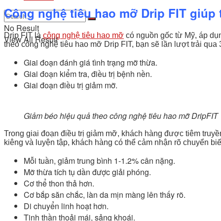
Công nghệ tiêu hao mỡ Drip FIT giúp t
No Result
Drip FIT là
công nghệ tiêu hao mỡ
có nguồn gốc từ Mỹ, áp dụ
View All Result
theo công nghệ tiêu hao mỡ Drip FIT, bạn sẽ lần lượt trải qua 
Giai đoạn đánh giá tình trạng mỡ thừa.
Giai đoạn kiểm tra, điều trị bệnh nền.
Giai đoạn điều trị giảm mỡ.
Giảm béo hiệu quả theo công nghệ tiêu hao mỡ DripFIT
Trong giai đoạn điều trị giảm mỡ, khách hàng được tiêm truy
kiêng và luyện tập, khách hàng có thể cảm nhận rõ chuyển bi
Mỗi tuần, giảm trung bình 1-1.2% cân nặng.
Mỡ thừa tích tụ dần được giải phóng.
Cơ thể thon thả hơn.
Cơ bắp săn chắc, làn da mịn màng lên thấy rõ.
Di chuyển linh hoạt hơn.
Tinh thần thoải mái, sảng khoái.