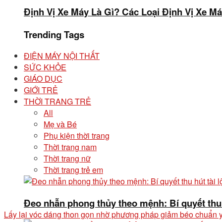
Định Vị Xe Máy Là Gì? Các Loại Định Vị Xe M
Trending Tags
ĐIỆN MÁY NỘI THẤT
SỨC KHỎE
GIÁO DỤC
GIỚI TRẺ
THỜI TRANG TRẺ
All
Mẹ và Bé
Phụ kiện thời trang
Thời trang nam
Thời trang nữ
Thời trang trẻ em
Đeo nhẫn phong thủy theo mệnh: Bí quyết thu 
Lấy lại vóc dáng thon gọn nhờ phương pháp giảm béo chuẩn 