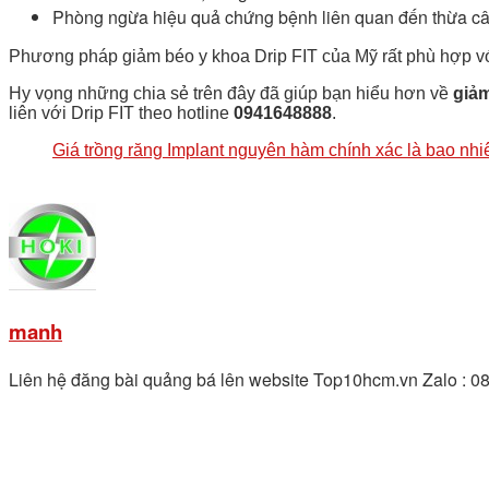
Phòng ngừa hiệu quả chứng bệnh liên quan đến thừa c
Phương pháp giảm béo y khoa Drip FIT của Mỹ rất phù hợp với
Hy vọng những chia sẻ trên đây đã giúp bạn hiểu hơn về
giảm
liên với Drip FIT theo hotline
0941648888
.
Giá trồng răng Implant nguyên hàm chính xác là bao nhi
manh
Liên hệ đăng bài quảng bá lên website Top10hcm.vn Zalo : 