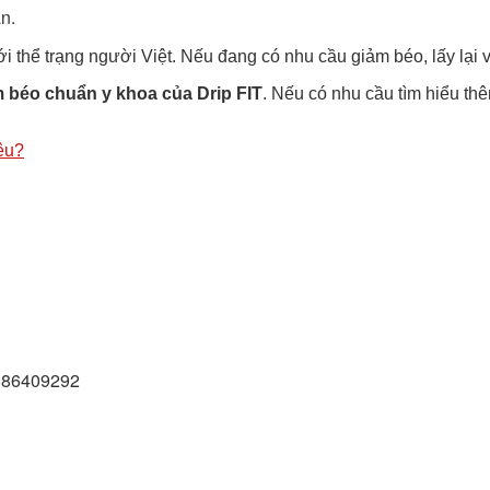
ân.
 thể trạng người Việt. Nếu đang có nhu cầu giảm béo, lấy lại 
 béo chuẩn y khoa của Drip FIT
. Nếu có nhu cầu tìm hiểu th
êu?
0886409292