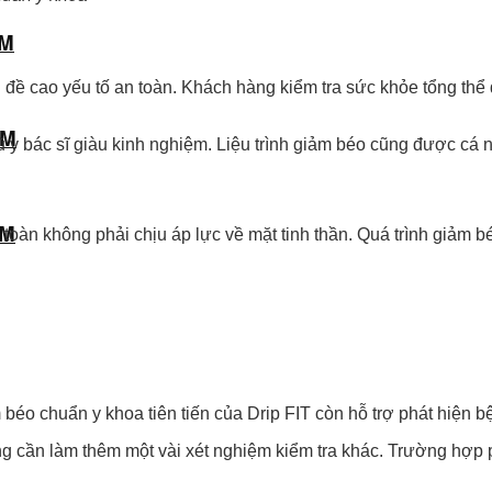
CM
 đề cao yếu tố an toàn. Khách hàng kiểm tra sức khỏe tổng thể
CM
ũ y bác sĩ giàu kinh nghiệm. Liệu trình giảm béo cũng được cá
CM
n không phải chịu áp lực về mặt tinh thần. Quá trình giảm béo 
béo chuẩn y khoa tiên tiến của Drip FIT còn hỗ trợ phát hiện b
g cần làm thêm một vài xét nghiệm kiểm tra khác. Trường hợp p